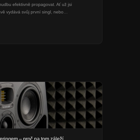
 hudbu efektivně propagovat. Ať už jsi
ávě vydává svůj první singl, nebo…
eringem – proč na tom záleží