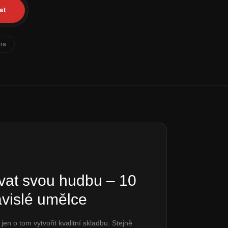
at
éra
vat svou hudbu – 10
ávislé umělce
en o tom vytvořit kvalitní skladbu. Stejně