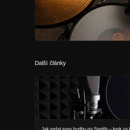
Další články
Jak vydat svou hudbu na Spotify – krok za