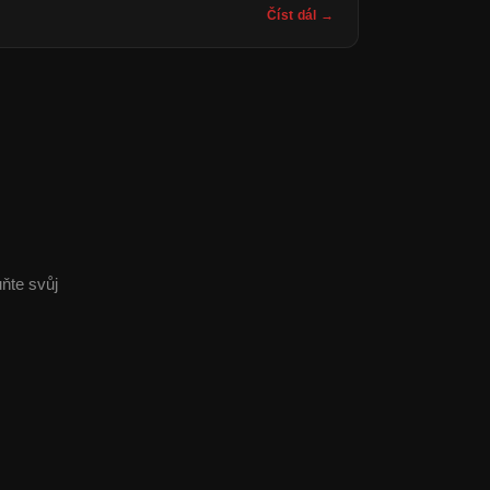
Číst dál →
uňte svůj