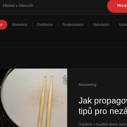
Hled
še
Marketing
Distribuce
Postprodukce
Nahrávání
Kari
Marketing
Jak propago
tipů pro nez
Úspěch v hudbě dnes není j