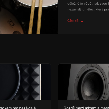
důležité je vědět, jak svou
nezávislý umělec, který pr
Číst dál →
 krokem pro nezávislé
Rozdíl mezi mixem a mast