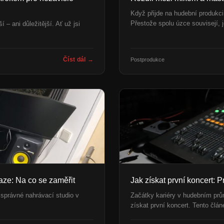
Když přijde na hudební produkci
Přestože spolu úzce souvisejí,
– ani důležitější. Ať už jsi
Číst dál →
Postprodukce
raze: Na co se zaměřit
Jak získat první koncert: 
 správné nahrávací studio v
Začátky kariéry v hudebním prů
získat první koncert. Tento člá