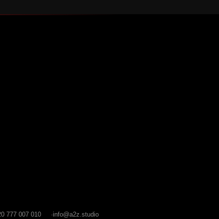
0 777 007 010
info@a2z.studio