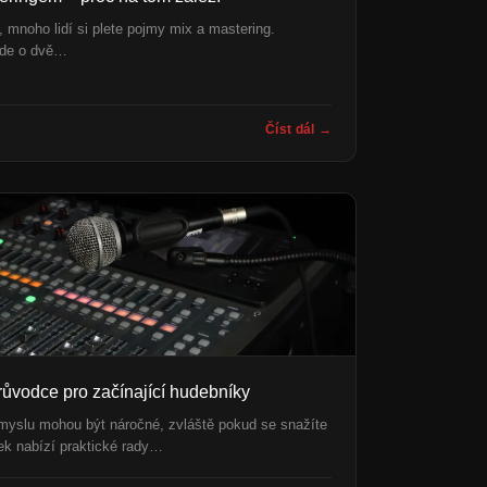
, mnoho lidí si plete pojmy mix a mastering.
 jde o dvě…
Číst dál →
Průvodce pro začínající hudebníky
myslu mohou být náročné, zvláště pokud se snažíte
nek nabízí praktické rady…