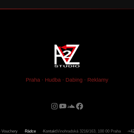
Praha · Hudba · Dabing · Reklamy
Vouchery
Rádce
Kontakt
Vinohradská 3216/163, 100 00 Praha
+42